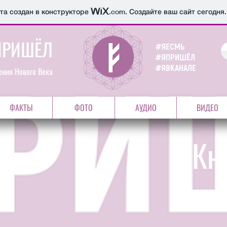
йта создан в конструкторе
.com
. Создайте ваш сайт сегодня.
ПРИШЁЛ
#ЯЕСМЬ
#ЯПРИШЁЛ
#ЯВКАНАЛЕ
ния Нового Века
ФАКТЫ
ФОТО
АУДИО
ВИДЕО
Кн